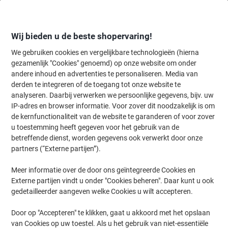
Meteen
Meteen
naar
naar
inhoud
navigatie
Wij bieden u de beste shopervaring!
We gebruiken cookies en vergelijkbare technologieën (hierna
gezamenlijk "Cookies" genoemd) op onze website om onder
Home
andere inhoud en advertenties te personaliseren. Media van
Kantoorapparaten & Technologie
Kantoormachines & toebehoren
derden te integreren of de toegang tot onze website te
HP Pro 600 A3 Lamineermachine 600 mm/min 1 min.
analyseren. Daarbij verwerken we persoonlijke gegevens, bijv. uw
opwarmtijd 125 Micron
IP-adres en browser informatie. Voor zover dit noodzakelijk is om
de kernfunctionaliteit van de website te garanderen of voor zover
u toestemming heeft gegeven voor het gebruik van de
Merk:
HP
Productnr.:
1132120
betreffende dienst, worden gegevens ook verwerkt door onze
partners (“Externe partijen”).
Meer informatie over de door ons geïntegreerde Cookies en
Formaat: A3
Externe partijen vindt u onder "Cookies beheren". Daar kunt u ook
gedetailleerder aangeven welke Cookies u wilt accepteren.
Door op "Accepteren" te klikken, gaat u akkoord met het opslaan
van Cookies op uw toestel. Als u het gebruik van niet-essentiële