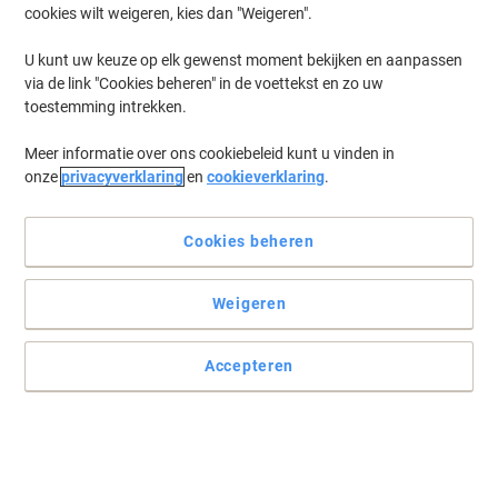
cookies wilt weigeren, kies dan "Weigeren".
U kunt uw keuze op elk gewenst moment bekijken en aanpassen
via de link "Cookies beheren" in de voettekst en zo uw
toestemming intrekken.
Meer informatie over ons cookiebeleid kunt u vinden in
onze
privacyverklaring
en
cookieverklaring
.
Cookies beheren
Weigeren
Accepteren
Gebruiksvriendelijke en handige kantoorbenodigdheden van HP
U hoeft niet bang te zijn dat u vergeet de HP lamineermachine uit
te zetten, want deze schakelt na 30 minuten automatisch over op
de stand-by modus en stopt het verwarmingsproces.