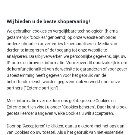
Meteen
Meteen
naar
naar
inhoud
navigatie
Wij bieden u de beste shopervaring!
We gebruiken cookies en vergelijkbare technologieën (hierna
gezamenlijk "Cookies" genoemd) op onze website om onder
Home
andere inhoud en advertenties te personaliseren. Media van
Kantoorapparaten & Technologie
Kantoormachines & toebehoren
derden te integreren of de toegang tot onze website te
HP OfficeJet Pro 9132e 404M5B#629 Multifunctionele
analyseren. Daarbij verwerken we persoonlijke gegevens, bijv. uw
All-in-one inkjet printer A4 kleur geschikt voor HP
IP-adres en browser informatie. Voor zover dit noodzakelijk is om
Instant Ink
de kernfunctionaliteit van de website te garanderen of voor zover
u toestemming heeft gegeven voor het gebruik van de
betreffende dienst, worden gegevens ook verwerkt door onze
Merk:
HP
Productnr.:
1276272
partners (“Externe partijen”).
Meer informatie over de door ons geïntegreerde Cookies en
Externe partijen vindt u onder "Cookies beheren". Daar kunt u ook
gedetailleerder aangeven welke Cookies u wilt accepteren.
Door op "Accepteren" te klikken, gaat u akkoord met het opslaan
van Cookies op uw toestel. Als u het gebruik van niet-essentiële