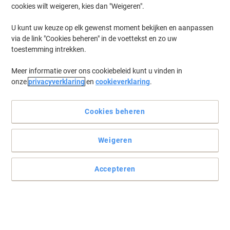
cookies wilt weigeren, kies dan "Weigeren".
U kunt uw keuze op elk gewenst moment bekijken en aanpassen
via de link "Cookies beheren" in de voettekst en zo uw
toestemming intrekken.
Meer informatie over ons cookiebeleid kunt u vinden in
onze
privacyverklaring
en
cookieverklaring
.
Cookies beheren
Weigeren
Accepteren
De ultieme zakelijke All-in-one HP printer
De HP OfficeJet Pro 9132e is dé keuze voor bedrijven die hoge
eisen stellen aan kwaliteit, snelheid en betrouwbaarheid. Deze
krachtige all-in-one printer biedt alles wat je nodig hebt om