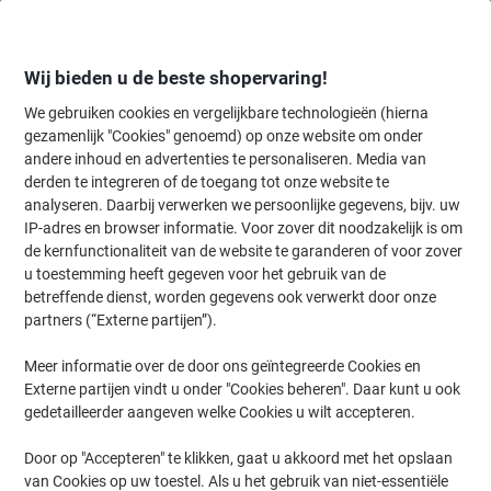
Meteen
Meteen
naar
naar
inhoud
navigatie
Wij bieden u de beste shopervaring!
We gebruiken cookies en vergelijkbare technologieën (hierna
gezamenlijk "Cookies" genoemd) op onze website om onder
Home
andere inhoud en advertenties te personaliseren. Media van
Planning & presentatie
Planning & presentatie
Whiteboards & acc
derden te integreren of de toegang tot onze website te
Franken Premiumline Dubbelzijdig Mobiel
analyseren. Daarbij verwerken we persoonlijke gegevens, bijv. uw
Presentatiebord CombiFlipover UMT FC Grijs/Vilt,
IP-adres en browser informatie. Voor zover dit noodzakelijk is om
wit/magnetisch whiteboard Vrijstaand 76 x 121 cm
de kernfunctionaliteit van de website te garanderen of voor zover
u toestemming heeft gegeven voor het gebruik van de
betreffende dienst, worden gegevens ook verwerkt door onze
Merk:
Franken
Productnr.:
1264436
partners (“Externe partijen”).
Meer informatie over de door ons geïntegreerde Cookies en
Externe partijen vindt u onder "Cookies beheren". Daar kunt u ook
gedetailleerder aangeven welke Cookies u wilt accepteren.
Door op "Accepteren" te klikken, gaat u akkoord met het opslaan
van Cookies op uw toestel. Als u het gebruik van niet-essentiële