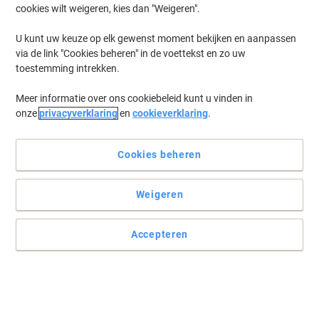
cookies wilt weigeren, kies dan "Weigeren".
U kunt uw keuze op elk gewenst moment bekijken en aanpassen
via de link "Cookies beheren" in de voettekst en zo uw
toestemming intrekken.
Meer informatie over ons cookiebeleid kunt u vinden in
onze
privacyverklaring
en
cookieverklaring
.
Cookies beheren
Weigeren
Accepteren
Echte tools - voor echt teamwork
Combinatie van drie presentatieoplossingen in één apparaat:
mobiel, in hoogte verstelbaar magnetisch schrijfbord, pinnable
vilten oppervlak en geïntegreerde flipoverhouder. Perfect