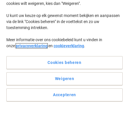
cookies wilt weigeren, kies dan "Weigeren".
U kunt uw keuze op elk gewenst moment bekijken en aanpassen
via de link "Cookies beheren" in de voettekst en zo uw
toestemming intrekken.
Meer informatie over ons cookiebeleid kunt u vinden in
onze
privacyverklaring
en
cookieverklaring
.
Cookies beheren
Weigeren
Accepteren
Vind de juiste hoek voor uw laptop
Verander de positie van uw laptop en creëer een comfortabelere
en gezondere werkhouding met de Fellowes laptopstandaard. De
standaard heeft maar liefst 7 verschillende standen en kan
volledig ingeklapt worden!
Lees volledige beschrijving