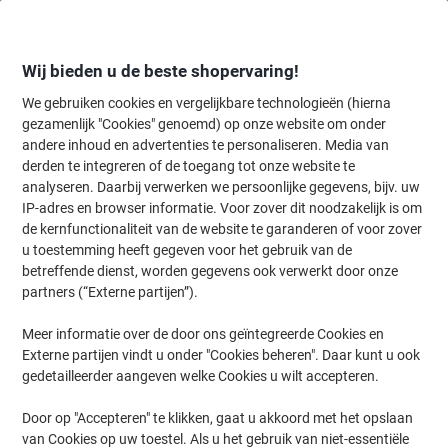
Meteen
Meteen
naar
naar
inhoud
navigatie
Wij bieden u de beste shopervaring!
We gebruiken cookies en vergelijkbare technologieën (hierna
gezamenlijk "Cookies" genoemd) op onze website om onder
Home
andere inhoud en advertenties te personaliseren. Media van
Kantoorapparaten & Technologie
Computers & toebehoren
Lapt
derden te integreren of de toegang tot onze website te
Fellowes Laptopstandaard Quick Lift i-Spire Series Wit
analyseren. Daarbij verwerken we persoonlijke gegevens, bijv. uw
IP-adres en browser informatie. Voor zover dit noodzakelijk is om
de kernfunctionaliteit van de website te garanderen of voor zover
Merk:
Fellowes
Productnr.:
7070480
u toestemming heeft gegeven voor het gebruik van de
betreffende dienst, worden gegevens ook verwerkt door onze
partners (“Externe partijen”).
Meer informatie over de door ons geïntegreerde Cookies en
Externe partijen vindt u onder "Cookies beheren". Daar kunt u ook
gedetailleerder aangeven welke Cookies u wilt accepteren.
Door op "Accepteren" te klikken, gaat u akkoord met het opslaan
van Cookies op uw toestel. Als u het gebruik van niet-essentiële