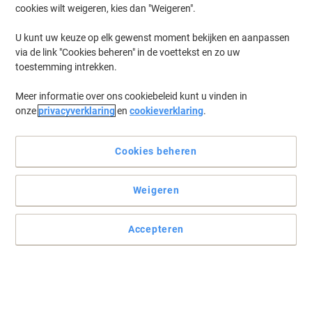
cookies wilt weigeren, kies dan "Weigeren".
U kunt uw keuze op elk gewenst moment bekijken en aanpassen
via de link "Cookies beheren" in de voettekst en zo uw
toestemming intrekken.
Meer informatie over ons cookiebeleid kunt u vinden in
onze
privacyverklaring
en
cookieverklaring
.
Cookies beheren
Premium koffie van Douwe Egberts
Weigeren
Of u nu thuis of op kantoor bent, Douwe Egberts Aroma Rood
geeft u de perfecte start van uw dag.
Accepteren
Lees volledige beschrijving
Koop Meer,
Bespaar Meer
€ 9,99
Stuk
Vanaf 6 Stuks
€ 10,89 Incl. btw
€ 19,98 / kg Excl. btw