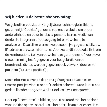
Meteen
Meteen
naar
naar
inhoud
navigatie
Wij bieden u de beste shopervaring!
We gebruiken cookies en vergelijkbare technologieën (hierna
gezamenlijk "Cookies" genoemd) op onze website om onder
Home
andere inhoud en advertenties te personaliseren. Media van
Catering & Keuken
Catering & keuken
Koffie
Filterkoffie
derden te integreren of de toegang tot onze website te
Douwe Egberts Aroma rood Snelfilterkoffie 500 g
analyseren. Daarbij verwerken we persoonlijke gegevens, bijv. uw
IP-adres en browser informatie. Voor zover dit noodzakelijk is om
de kernfunctionaliteit van de website te garanderen of voor zover
Merk:
Douwe Egberts
Productnr.:
1096726
u toestemming heeft gegeven voor het gebruik van de
betreffende dienst, worden gegevens ook verwerkt door onze
partners (“Externe partijen”).
BEST
PRICE
Meer informatie over de door ons geïntegreerde Cookies en
Externe partijen vindt u onder "Cookies beheren". Daar kunt u ook
Blijvend in prijs verlaagd
gedetailleerder aangeven welke Cookies u wilt accepteren.
Door op "Accepteren" te klikken, gaat u akkoord met het opslaan
van Cookies op uw toestel. Als u het gebruik van niet-essentiële