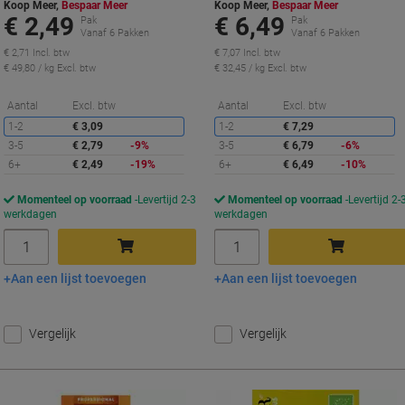
Koop Meer,
Bespaar Meer
Koop Meer,
Bespaar Meer
€ 2,49
€ 6,49
Pak
Pak
Vanaf 6 Pakken
Vanaf 6 Pakken
€ 2,71 Incl. btw
€ 7,07 Incl. btw
€ 49,80 / kg Excl. btw
€ 32,45 / kg Excl. btw
Korting
K
Aantal
Excl. btw
Aantal
Excl. btw
1-2
€ 3,09
1-2
€ 7,29
3-5
€ 2,79
-9%
3-5
€ 6,79
-6%
6+
€ 2,49
-19%
6+
€ 6,49
-10%
Momenteel op voorraad
Levertijd 2-3
Momenteel op voorraad
Levertijd 2-
werkdagen
werkdagen
Aantal
Aantal
Aan een lijst toevoegen
Aan een lijst toevoegen
In winkelwagen
In winkelwagen
Vergelijk
Vergelijk