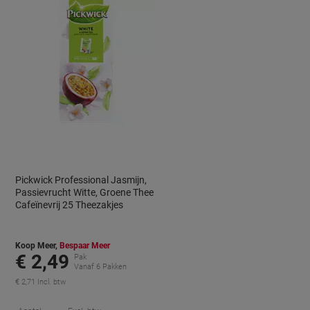
Pickwick Professional Jasmijn,
Passievrucht Witte, Groene Thee
Cafeïnevrij 25 Theezakjes
Koop Meer,
Bespaar Meer
€ 2,49
Pak
Vanaf 6 Pakken
€ 2,71 Incl. btw