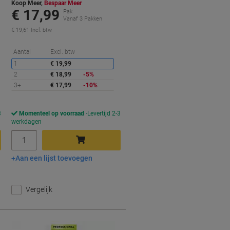
Koop Meer,
Bespaar Meer
€ 17,99
Pak
Vanaf 3 Pakken
€ 19,61 Incl. btw
Korting
Aantal
Excl. btw
orting
1
€ 19,99
2
€ 18,99
-5%
3+
€ 17,99
-10%
3
Momenteel op voorraad
Levertijd 2-3
werkdagen
Aantal
Aan een lijst toevoegen
In winkelwagen
Vergelijk