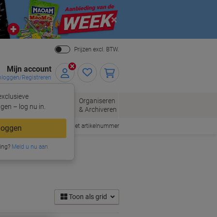
Close
Prijzen excl. BTW.
Mijn account
nloggen/Registreren
xclusieve
eloppen
Organiseren
Kantoorartikelen
gen – log nu in.
n
& Archiveren
Snel bestellen met artikelnummer
loggen
ing?
Meld u nu aan
Toon als grid