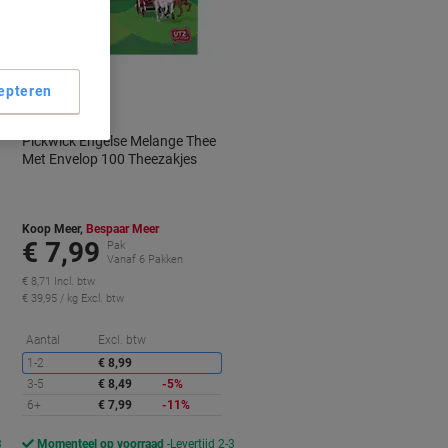
BEST
PRICE
Duurzaam
epteren
Pickwick Engelse Melange Thee
Met Envelop 100 Theezakjes
Koop Meer,
Bespaar Meer
€ 7,99
Pak
Vanaf 6 Pakken
€ 8,71 Incl. btw
€ 39,95 / kg Excl. btw
orting
Korting
Aantal
Excl. btw
1-2
€ 8,99
3-5
€ 8,49
-5%
6+
€ 7,99
-11%
3
Momenteel op voorraad
Levertijd 2-3