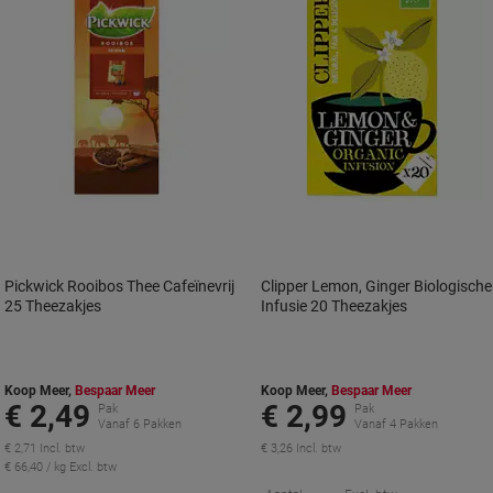
Pickwick Rooibos Thee Cafeïnevrij
Clipper Lemon, Ginger Biologische
25 Theezakjes
Infusie 20 Theezakjes
Koop Meer,
Bespaar Meer
Koop Meer,
Bespaar Meer
€ 2,49
€ 2,99
Pak
Pak
Vanaf 6 Pakken
Vanaf 4 Pakken
€ 2,71 Incl. btw
€ 3,26 Incl. btw
€ 66,40 / kg Excl. btw