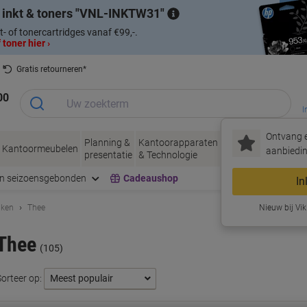
 inkt & toners
VNL-INKTW31
t- of tonercartridges vanaf €99,-.
 toner hier ›
Gratis retourneren*
00
I
Ontvang e
Planning &
Kantoorapparaten
Inkt &
Papier, Env
Kantoormeubelen
aanbiedin
presentatie
& Technologie
Toner
& Verpakke
en seizoensgebonden
Cadeaushop
In
uken
Thee
Nieuw bij Vik
Thee
(105)
Sorteer op: