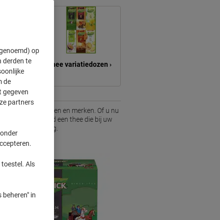
" genoemd) op
 derden te
Thee variatiedozen ›
oonlijke
m de
ft gegeven
ze partners
 selectie aan smaken en merken. Of u nu
u vindt hier altijd een thee die bij uw
 moment van de dag.
 onder
accepteren.
toestel. Als
 beheren" in