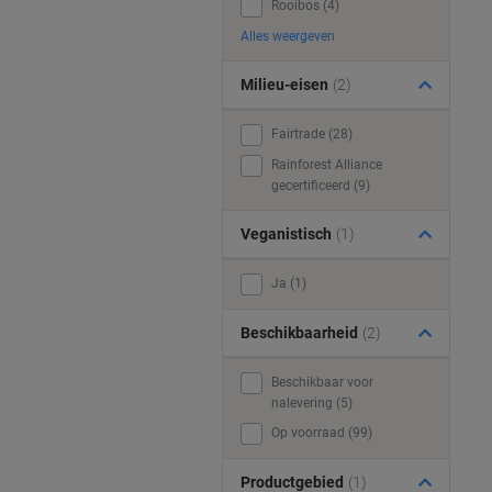
Rooibos (4)
Alles weergeven
Milieu-eisen
(2)
Fairtrade (28)
Rainforest Alliance
gecertificeerd (9)
Veganistisch
(1)
Ja (1)
Beschikbaarheid
(2)
Beschikbaar voor
nalevering (5)
Op voorraad (99)
Productgebied
(1)