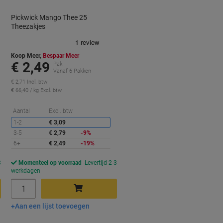
Pickwick Mango Thee 25
Theezakjes
Koop Meer,
Bespaar Meer
€ 2,49
Pak
Vanaf 6 Pakken
€ 2,71 Incl. btw
€ 66,40 / kg Excl. btw
orting
Korting
Aantal
Excl. btw
1-2
€ 3,09
3-5
€ 2,79
-9%
6+
€ 2,49
-19%
3
Momenteel op voorraad
Levertijd 2-3
werkdagen
Aantal
Aan een lijst toevoegen
In winkelwagen