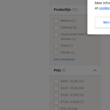
Meer info
en
cookie
Productlijn
(32)
Balance (1)
Wei
Catering (5)
Chamomile Twist Organic
Infusion (1)
Chest (1)
Citroen (1)
Alles weergeven
Prijs
(8)
€0,00 - €2,50 (12)
€2,50 - €5,00 (54)
€5,00 - €7,50 (16)
€7,50 - €10,00 (7)
€10 - €15 (8)