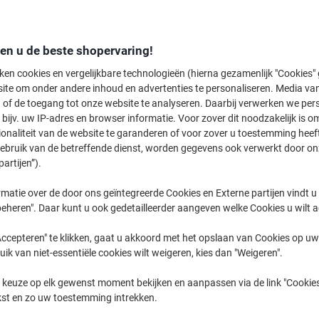
den u de beste shopervaring!
ken cookies en vergelijkbare technologieën (hierna gezamenlijk "Cookies
ite om onder andere inhoud en advertenties te personaliseren. Media van
Groene thee ›
Kruiden- &
Zwarte thee ›
 of de toegang tot onze website te analyseren. Daarbij verwerken we pers
vruchtenthee ›
bijv. uw IP-adres en browser informatie. Voor zover dit noodzakelijk is o
ionaliteit van de website te garanderen of voor zover u toestemming hee
gebruik van de betreffende dienst, worden gegevens ook verwerkt door on
Welkom bij onze thee-categorie, waar u kunt genieten van een uitgebreide
partijen”).
p zoek bent naar Eco producten, de Best Price of aantrekkelijke Promoties, 
smaak past. Verken ons assortiment en ontdek de perfecte thee voor elk
matie over de door ons geïntegreerde Cookies en Externe partijen vindt u
eheren". Daar kunt u ook gedetailleerder aangeven welke Cookies u wilt 
ccepteren" te klikken, gaat u akkoord met het opslaan van Cookies op uw 
uik van niet-essentiële cookies wilt weigeren, kies dan "Weigeren".
 keuze op elk gewenst moment bekijken en aanpassen via de link "Cookies
kst en zo uw toestemming intrekken.