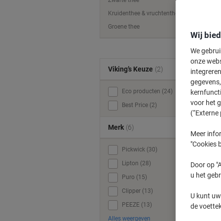
Zwarte thee
Kruidenthee & vruchtenthee
Groene thee
Wij bie
We gebrui
onze webs
Viking’s Keuze
(2)
integreren
gegevens, 
Eco producten (24)
kernfunct
voor het 
Best Price (2)
(“Externe 
o
Merk
(6)
Meer infor
"Cookies b
Pickwick (30)
Lipton (28)
Door op "A
u het gebr
Puro (15)
Clipper (13)
U kunt uw
PEEZE (13)
de voette
Alles weergeven