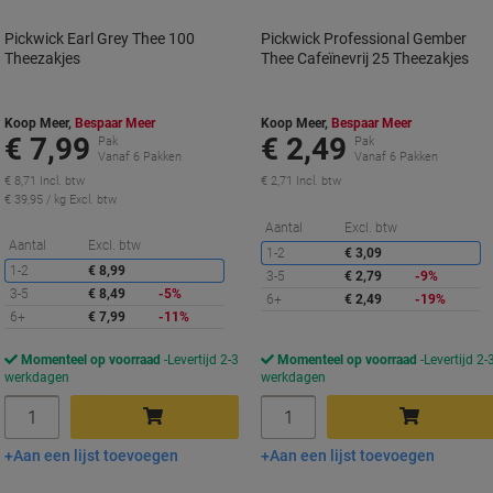
Pickwick Earl Grey Thee 100
Pickwick Professional Gember
Theezakjes
Thee Cafeïnevrij 25 Theezakjes
Koop Meer,
Bespaar Meer
Koop Meer,
Bespaar Meer
€ 7,99
€ 2,49
Pak
Pak
Vanaf 6 Pakken
Vanaf 6 Pakken
€ 8,71 Incl. btw
€ 2,71 Incl. btw
€ 39,95 / kg Excl. btw
K
Aantal
Excl. btw
Korting
Aantal
Excl. btw
1-2
€ 3,09
1-2
€ 8,99
3-5
€ 2,79
-9%
3-5
€ 8,49
-5%
6+
€ 2,49
-19%
6+
€ 7,99
-11%
Momenteel op voorraad
Levertijd 2-3
Momenteel op voorraad
Levertijd 2-
werkdagen
werkdagen
Aantal
Aantal
Aan een lijst toevoegen
Aan een lijst toevoegen
In winkelwagen
In winkelwagen