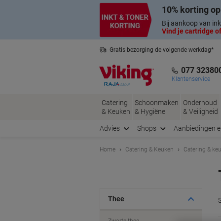
Meteen
Meteen
10% korting op
naar
naar
inhoud
navigatie
Bij aankoop van ink
Vind je cartridge of
Gratis bezorging de volgende werkdag*
Nederlandse klantenservice
077 32380
Klantenservice
Catering
Schoonmaken
Onderhoud
& Keuken
& Hygiëne
& Veiligheid
Advies
Shops
Aanbiedingen 
Home
Catering & Keuken
Catering & ke
Thee