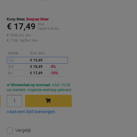
Koop Meer,
Bespaar Meer
€ 17,49
Stuk
Vanaf 6 Stuks
€ 19,06 Incl. btw
€ 17,49 / kg Excl. btw
orting
Korting
Aantal
Excl. btw
1-2
€ 19,49
3-5
€ 18,49
-5%
6+
€ 17,49
-10%
Momenteel op voorraad
Vóór 15:30
d
uur besteld, volgende werkdag geleverd
Aantal
Aan een lijst toevoegen
In winkelwagen
Vergelijk