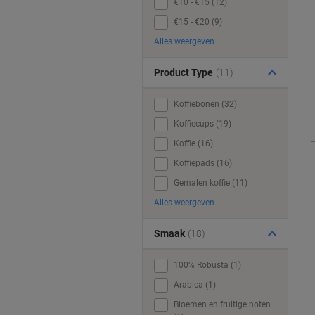
€10 - €15 (12)
€15 - €20 (9)
Alles weergeven
Product Type
(11)
Koffiebonen (32)
Koffiecups (19)
Koffie (16)
Koffiepads (16)
Gemalen koffie (11)
Alles weergeven
Smaak
(18)
100% Robusta (1)
Arabica (1)
Bloemen en fruitige noten