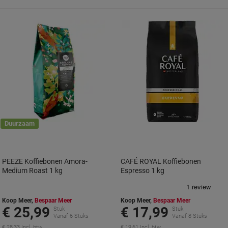
Duurzaam
PEEZE Koffiebonen Amora-
CAFÉ ROYAL Koffiebonen
Medium Roast 1 kg
Espresso 1 kg
Koop Meer,
Bespaar Meer
Koop Meer,
Bespaar Meer
€ 25,99
€ 17,99
Stuk
Stuk
Vanaf 6 Stuks
Vanaf 8 Stuks
€ 28,33 Incl. btw
€ 19,61 Incl. btw