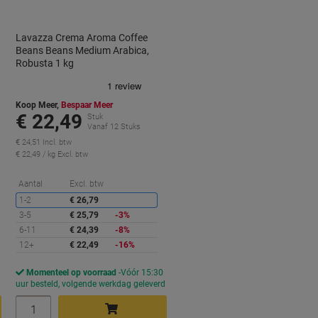
Lavazza Crema Aroma Coffee
Beans Beans Medium Arabica,
Robusta 1 kg
Koop Meer,
Bespaar Meer
€ 22,49
Stuk
Vanaf 12 Stuks
€ 24,51 Incl. btw
€ 22,49 / kg Excl. btw
orting
Korting
Aantal
Excl. btw
1-2
€ 26,79
3-5
€ 25,79
-3%
6-11
€ 24,39
-8%
12+
€ 22,49
-16%
Momenteel op voorraad
Vóór 15:30
d
uur besteld, volgende werkdag geleverd
Aantal