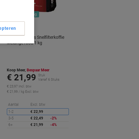
BEST
PRICE
Nieuw bij Viking
epteren
Douwe Egberts Snelfilterkoffie
Melange rood 1 kg
Koop Meer,
Bespaar Meer
€ 21,99
Stuk
Vanaf 6 Stuks
€ 23,97 Incl. btw
€ 21,99 / kg Excl. btw
orting
Korting
Aantal
Excl. btw
1-2
€ 22,99
3-5
€ 22,49
-2%
6+
€ 21,99
-4%