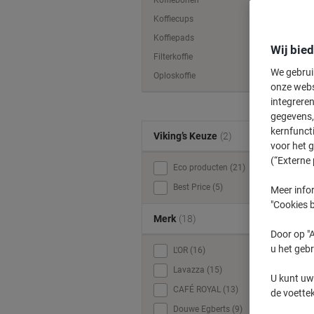
Koffiebonen
Koffiecups
Koffiepads
Wij bie
Filterkoffie
We gebrui
Oploskoffie
onze webs
integreren
gegevens, 
kernfunct
Viking’s Keuze
(2)
W
voor het 
(“Externe 
Eco producten (21)
f
Best Price (5)
Meer infor
"Cookies b
Merk
(18)
Door op "A
u het gebr
L'OR (16)
Lavazza (15)
U kunt uw
CAFÉ ROYAL (13)
de voette
Douwe Egberts (9)