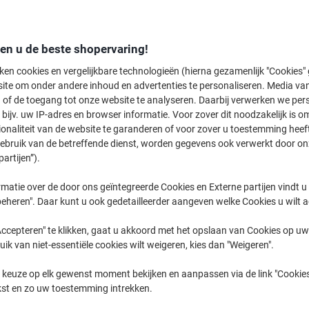
den u de beste shopervaring!
ken cookies en vergelijkbare technologieën (hierna gezamenlijk "Cookies
ite om onder andere inhoud en advertenties te personaliseren. Media van
Koffiebonen ›
Filterkoffie ›
Koffiecups ›
 of de toegang tot onze website te analyseren. Daarbij verwerken we pers
bijv. uw IP-adres en browser informatie. Voor zover dit noodzakelijk is o
ionaliteit van de website te garanderen of voor zover u toestemming hee
elkom bij onze koffiecategorie, waar u een uitgebreide selectie vindt voor 
gebruik van de betreffende dienst, worden gegevens ook verwerkt door on
voorkeur geeft aan de rijke aroma's van koffiebonen, het gemak van koffie
partijen”).
ilterkoffie, hier ontdekt u de perfecte optie voor uw smaak. Duik in ons aa
matie over de door ons geïntegreerde Cookies en Externe partijen vindt u
eheren". Daar kunt u ook gedetailleerder aangeven welke Cookies u wilt 
ccepteren" te klikken, gaat u akkoord met het opslaan van Cookies op uw 
uik van niet-essentiële cookies wilt weigeren, kies dan "Weigeren".
 keuze op elk gewenst moment bekijken en aanpassen via de link "Cookies
kst en zo uw toestemming intrekken.