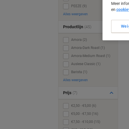
Meer info
PEEZE (9)
en
cookie
Alles weergeven
Wei
Productlijn
(45)
Amora (2)
Amora-Dark Roast (1)
Amora-Medium Roast (1)
Auslese Classic (1)
Barista (1)
Alles weergeven
Prijs
(7)
€2,50 - €5,00 (6)
€5,00 - €7,50 (16)
€7,50 - €10,00 (15)