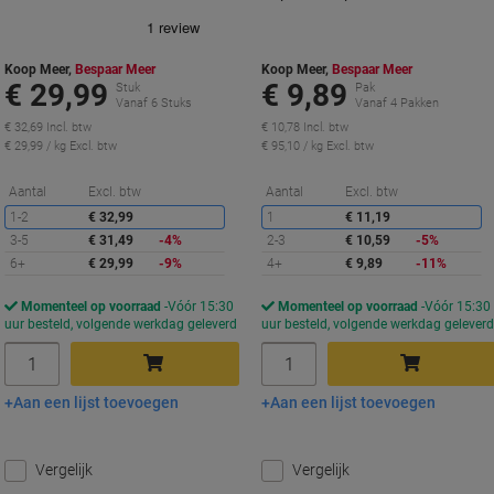
Koop Meer,
Bespaar Meer
Koop Meer,
Bespaar Meer
€ 29,99
€ 9,89
Stuk
Pak
Vanaf 6 Stuks
Vanaf 4 Pakken
€ 32,69 Incl. btw
€ 10,78 Incl. btw
€ 29,99 / kg Excl. btw
€ 95,10 / kg Excl. btw
Korting
K
Aantal
Excl. btw
Aantal
Excl. btw
1-2
€ 32,99
1
€ 11,19
3-5
€ 31,49
-4%
2-3
€ 10,59
-5%
6+
€ 29,99
-9%
4+
€ 9,89
-11%
Momenteel op voorraad
Vóór 15:30
Momenteel op voorraad
Vóór 15:30
uur besteld, volgende werkdag geleverd
uur besteld, volgende werkdag gelever
Aantal
Aantal
Aan een lijst toevoegen
Aan een lijst toevoegen
In winkelwagen
In winkelwagen
Vergelijk
Vergelijk