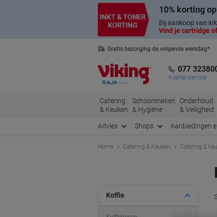
Meteen
Meteen
10% korting op
naar
naar
inhoud
navigatie
Bij aankoop van ink
Vind je cartridge of
Gratis bezorging de volgende werkdag*
Nederlandse klantenservice
077 32380
Klantenservice
Catering
Schoonmaken
Onderhoud
& Keuken
& Hygiëne
& Veiligheid
Advies
Shops
Aanbiedingen 
Home
Catering & Keuken
Catering & ke
Koffie