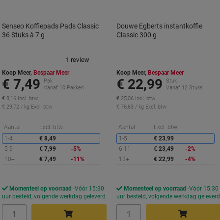
Senseo Koffiepads Pads Classic
Douwe Egberts instantkoffie
36 Stuks à 7 g
Classic 300 g
Koop Meer,
Bespaar Meer
Koop Meer,
Bespaar Meer
€ 7,49
€ 22,99
Pak
Stuk
Vanaf 10 Pakken
Vanaf 12 Stuks
€ 8,16 Incl. btw
€ 25,06 Incl. btw
€ 29,72 / kg Excl. btw
€ 76,63 / kg Excl. btw
Korting
K
Aantal
Excl. btw
Aantal
Excl. btw
1-4
€ 8,49
1-5
€ 23,99
5-9
€ 7,99
-5%
6-11
€ 23,49
-2%
10+
€ 7,49
-11%
12+
€ 22,99
-4%
Momenteel op voorraad
Vóór 15:30
Momenteel op voorraad
Vóór 15:30
uur besteld, volgende werkdag geleverd
uur besteld, volgende werkdag gelever
Aantal
Aantal