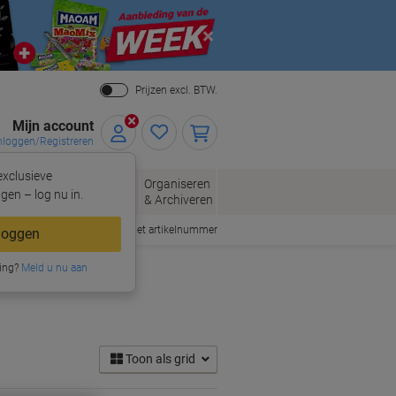
Close
Prijzen excl. BTW.
Mijn account
nloggen/Registreren
xclusieve
eloppen
Organiseren
Kantoorartikelen
gen – log nu in.
n
& Archiveren
Snel bestellen met artikelnummer
loggen
ing?
Meld u nu aan
Toon als grid