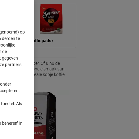
" genoemd) op
 derden te
Koffiepads ›
oonlijke
m de
ft gegeven
elke koffieliefhebber. Of u nu de
ze partners
cups, of de traditionele smaak van
nbod en vind uw ideale kopje koffie.
 onder
accepteren.
toestel. Als
 beheren" in