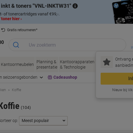
 inkt & toners
VNL-INKTW31
t- of tonercartridges vanaf €99,-.
 toner hier ›
Gratis retourneren*
00
I
Ontvang e
Planning &
Kantoorapparaten
Inkt &
Papier, Env
Kantoormeubelen
aanbiedin
presentatie
& Technologie
Toner
& Verpakke
en seizoensgebonden
Cadeaushop
In
uken
Koffie
Nieuw bij Vik
Koffie
(104)
Sorteer op: