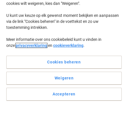
vindt voor elke koffieliefhebber. Of u nu de voorkeur geeft aan de
cookies wilt weigeren, kies dan "Weigeren".
rijke aroma's van koffiebonen, het gemak van koffiecups, of de
traditionele smaak van filterkoffie, hier ontdekt u de perfecte optie
U kunt uw keuze op elk gewenst moment bekijken en aanpassen
voor uw smaak. Duik in ons aanbod en vind uw ideale kopje koffie.
via de link "Cookies beheren" in de voettekst en zo uw
toestemming intrekken.
BEST PRICE
Meer informatie over ons cookiebeleid kunt u vinden in
Blijvend in prijs verlaagd
onze
privacyverklaring
en
cookieverklaring
.
Douwe Egberts Aroma rood
Snelfilterkoffie 500 g
Cookies beheren
Koop Meer,
Bespaar Meer
€ 9,99
Stuk
Weigeren
Vanaf 6 Stuks
€ 10,89 Incl. btw
€ 19,98 / kg Excl. btw
Accepteren
Momenteel op voorraad
Vóór 15:30 uur
besteld, volgende werkdag geleverd
Aantal
Duurzaam