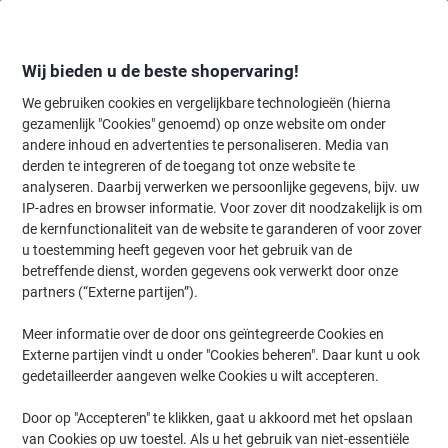
Meteen
Meteen
naar
naar
inhoud
navigatie
Wij bieden u de beste shopervaring!
We gebruiken cookies en vergelijkbare technologieën (hierna
gezamenlijk "Cookies" genoemd) op onze website om onder
Home
andere inhoud en advertenties te personaliseren. Media van
Catering & Keuken
Catering & keuken
Koffie
derden te integreren of de toegang tot onze website te
Koffie
(104)
analyseren. Daarbij verwerken we persoonlijke gegevens, bijv. uw
IP-adres en browser informatie. Voor zover dit noodzakelijk is om
Kies subcategorie
de kernfunctionaliteit van de website te garanderen of voor zover
Filteren op
u toestemming heeft gegeven voor het gebruik van de
betreffende dienst, worden gegevens ook verwerkt door onze
partners (“Externe partijen”).
›
Meer informatie over de door ons geïntegreerde Cookies en
Externe partijen vindt u onder "Cookies beheren". Daar kunt u ook
Koffiebonen ›
Filterkoffie ›
gedetailleerder aangeven welke Cookies u wilt accepteren.
Door op "Accepteren" te klikken, gaat u akkoord met het opslaan
van Cookies op uw toestel. Als u het gebruik van niet-essentiële
Welkom bij onze koffiecategorie, waar u een uitgebreide selectie