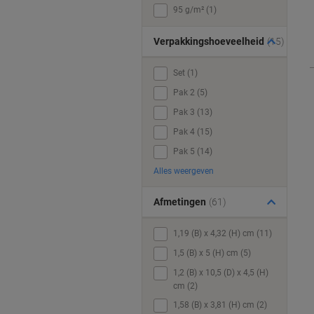
95 g/m² (1)
Verpakkingshoeveelheid
(15)
Set (1)
Pak 2 (5)
Pak 3 (13)
Pak 4 (15)
Pak 5 (14)
Alles weergeven
Afmetingen
(61)
1,19 (B) x 4,32 (H) cm (11)
1,5 (B) x 5 (H) cm (5)
1,2 (B) x 10,5 (D) x 4,5 (H)
cm (2)
1,58 (B) x 3,81 (H) cm (2)