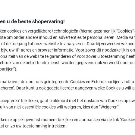
den u de beste shopervaring!
ken cookies en vergelijkbare technologieën (hierna gezamenlijk "Cookies
ite om onder andere inhoud en advertenties te personaliseren. Media van
Super Sticky Notes ›
Sticky Notes ›
Indexen ›
 of de toegang tot onze website te analyseren. Daarbij verwerken we pers
bijv. uw IP-adres en browser informatie. Voor zover dit noodzakelijk is o
ionaliteit van de website te garanderen of voor zover u toestemming hee
Welkom bij onze categorie voor Post-it notes en sticky notes, waar u een b
gebruik van de betreffende dienst, worden gegevens ook verwerkt door on
zelfklevende oplossingen vindt om uw werk- en thuisomgeving te organise
partijen”).
indexen voor snelle notities of Z-Notes dispensers voor efficiënt gebruik, 
dagelijkse taken vereenvoudigen. Blader door ons assortiment en vind de pe
matie over de door ons geïntegreerde Cookies en Externe partijen vindt u
behoeften passen.
eheren". Daar kunt u ook gedetailleerder aangeven welke Cookies u wilt 
ccepteren" te klikken, gaat u akkoord met het opslaan van Cookies op uw 
uik van niet-essentiële cookies wilt weigeren, kies dan "Weigeren".
 keuze op elk gewenst moment bekijken en aanpassen via de link "Cookies
kst en zo uw toestemming intrekken.