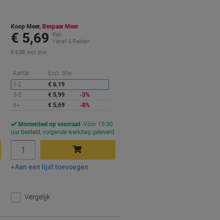
100 6 Stuks à 100 Vellen
Koop Meer,
Bespaar Meer
€ 5,69
Pak
Vanaf 6 Pakken
€ 6,88 Incl. btw
orting
Korting
Aantal
Excl. btw
1-2
€ 6,19
3-5
€ 5,99
-3%
6+
€ 5,69
-8%
Momenteel op voorraad
Vóór 15:30
d
uur besteld, volgende werkdag geleverd
Aantal
Aan een lijst toevoegen
In winkelwagen
Vergelijk