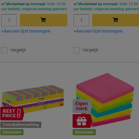
Momenteel op voorraad
Vóór 15:30
Momenteel op voorraad
Vóór 15:30
uur besteld, volgende werkdag geleverd
uur besteld, volgende werkdag gelever
Aantal
Aantal
Aan een lijst toevoegen
Aan een lijst toevoegen
In winkelwagen
In winkelwagen
Vergelijk
Vergelijk
Eigen
merk
BEST
PRICE
Geschenk
Voordeelverpakking
Duurzaam
Duurzaam