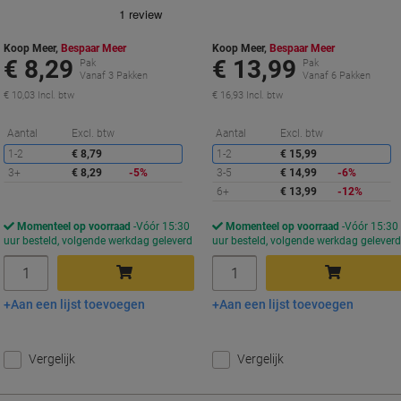
2 GRATIS
Koop Meer,
Bespaar Meer
Koop Meer,
Bespaar Meer
€ 8,29
€ 13,99
Pak
Pak
Vanaf 3 Pakken
Vanaf 6 Pakken
€ 10,03 Incl. btw
€ 16,93 Incl. btw
Korting
K
Aantal
Excl. btw
Aantal
Excl. btw
1-2
€ 8,79
1-2
€ 15,99
3+
€ 8,29
-5%
3-5
€ 14,99
-6%
6+
€ 13,99
-12%
Momenteel op voorraad
Vóór 15:30
Momenteel op voorraad
Vóór 15:30
uur besteld, volgende werkdag geleverd
uur besteld, volgende werkdag gelever
Aantal
Aantal
Aan een lijst toevoegen
Aan een lijst toevoegen
In winkelwagen
In winkelwagen
Vergelijk
Vergelijk