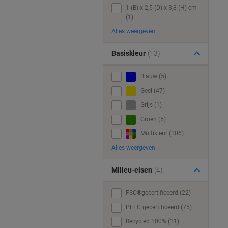
1 (B) x 2,5 (D) x 3,8 (H) cm
(1)
Alles weergeven
Basiskleur
(13)
Blauw (5)
Geel (47)
Grijs (1)
Groen (5)
Multikleur (106)
Alles weergeven
Milieu-eisen
(4)
FSC®gecertificeerd (22)
PEFC gecertificeerd (75)
Recycled 100% (11)