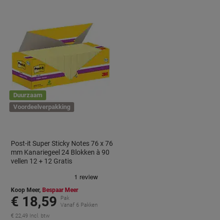
Duurzaam
Voordeelverpakking
Post-it Super Sticky Notes 76 x 76
mm Kanariegeel 24 Blokken à 90
vellen 12 + 12 Gratis
Koop Meer,
Bespaar Meer
€ 18,59
Pak
Vanaf 6 Pakken
€ 22,49 Incl. btw