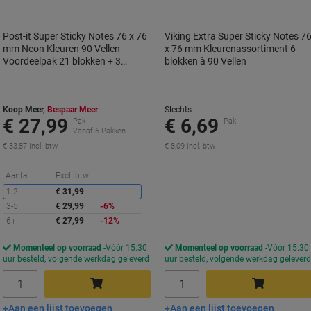
Post-it Super Sticky Notes 76 x 76
Viking Extra Super Sticky Notes 7
mm Neon Kleuren 90 Vellen
x 76 mm Kleurenassortiment 6
Voordeelpak 21 blokken + 3
blokken à 90 Vellen
GRATIS
Koop Meer,
Bespaar Meer
Slechts
€ 27,99
€ 6,69
Pak
Pak
Vanaf 6 Pakken
€ 33,87 Incl. btw
€ 8,09 Incl. btw
Korting
Aantal
Excl. btw
1-2
€ 31,99
3-5
€ 29,99
-6%
6+
€ 27,99
-12%
Momenteel op voorraad
Vóór 15:30
Momenteel op voorraad
Vóór 15:30
uur besteld, volgende werkdag geleverd
uur besteld, volgende werkdag gelever
Aantal
Aantal
Aan een lijst toevoegen
Aan een lijst toevoegen
In winkelwagen
In winkelwagen