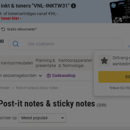
 inkt & toners
VNL-INKTW31
t- of tonercartridges vanaf €99,-.
 toner hier ›
Gratis retourneren*
00
I
Ontvang e
Planning &
Kantoorapparaten
Inkt &
Papier, Env
Kantoormeubelen
aanbiedin
presentatie
& Technologie
Toner
& Verpakke
en seizoensgebonden
Cadeaushop
In
dheden
Post-it notes & sticky notes
Nieuw bij Vik
Post-it notes & sticky notes
(209)
Sorteer op: