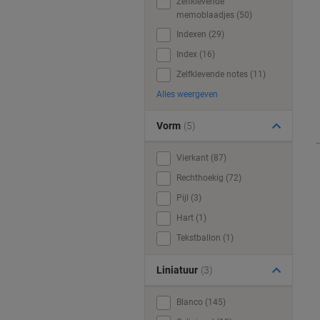
Zelfklevende
memoblaadjes (50)
Indexen (29)
Index (16)
Zelfklevende notes (11)
Alles weergeven
Vorm
(5)
Vierkant (87)
Rechthoekig (72)
Pijl (3)
Hart (1)
Tekstballon (1)
Liniatuur
(3)
Blanco (145)