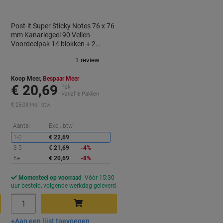
6
Post-it Super Sticky Notes 76 x 76
mm Kanariegeel 90 Vellen
Voordeelpak 14 blokken + 2
GRATIS
Koop Meer,
Bespaar Meer
€ 20,69
Pak
Vanaf 6 Pakken
€ 25,03 Incl. btw
Korting
Aantal
Excl. btw
1-2
€ 22,69
3-5
€ 21,69
-4%
6+
€ 20,69
-8%
Momenteel op voorraad
Vóór 15:30
d
uur besteld, volgende werkdag geleverd
Aantal
Aan een lijst toevoegen
In winkelwagen