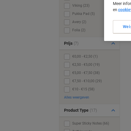
Meer info
Viking (23)
en
cookie
Pukka Pad (5)
Avery (2)
Wei
Folia (2)
Prijs
(7)
€0,00 - €2,50 (1)
€2,50 - €5,00 (19)
€5,00 - €7,50 (38)
€7,50 - €10,00 (29)
€10 - €15 (58)
Alles weergeven
Product Type
(17)
Super Sticky Notes (66)