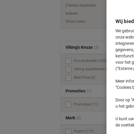
Z-Notes dispensers
Indexen
Wij bie
Sticky notes
We gebrui
onze webs
integreren
Viking’s Keuze
(3)
gegevens, 
kernfunct
Eco producten (100)
voor het 
(“Externe 
Viking assortiment (23)
Best Price (2)
Meer infor
"Cookies b
Promoties
(1)
Door op "A
Promoties (11)
u het gebr
Merk
(5)
U kunt uw
de voette
Post-it (177)