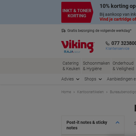
Meteen
Meteen
10% korting op
naar
naar
inhoud
navigatie
Bij aankoop van ink
Vind je cartridge of
Gratis bezorging de volgende werkdag*
Nederlandse klantenservice
077 32380
Klantenservice
Catering
Schoonmaken
Onderhoud
& Keuken
& Hygiëne
& Veiligheid
Advies
Shops
Aanbiedingen 
Home
Kantoorartikelen
Bureaubenodig
Post-it notes & sticky
notes