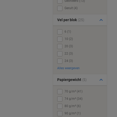
Gelinieerd (13)
Geruit (4)
Vel per blok
(25)
6 (1)
10 (2)
20 (3)
22 (3)
24 (3)
Alles weergeven
Papiergewicht
(5)
70 g/m² (41)
74 g/m² (34)
80 g/m² (6)
90 g/m² (1)