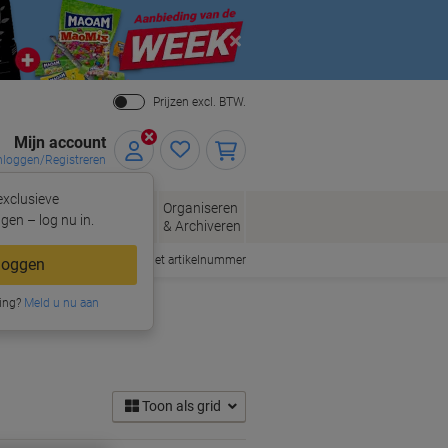
Close
Prijzen excl. BTW.
Mijn account
nloggen/Registreren
xclusieve
eloppen
Organiseren
Kantoorartikelen
gen – log nu in.
n
& Archiveren
Snel bestellen met artikelnummer
loggen
ing?
Meld u nu aan
Toon als grid