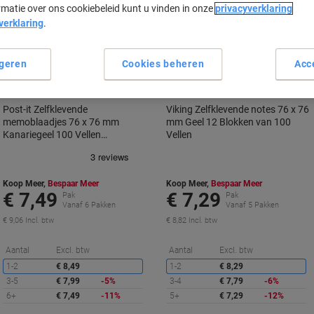
rmatie over ons cookiebeleid kunt u vinden in onze
privacyverklaring
BEST
PRICE
verklaring
.
Eigen
merk
Voordeelverpakking
Duurzaam
Duurzaam
geren
Cookies beheren
Acc
Post-it Zelfklevende
Viking Zelfklevende notes 76 x 76
memoblaadjes 76 x 76 mm
mm Geel 12 Blokken van 100
Kanariegeel 100 Vellen
Vellen
Voordeelpak 5 + 1 GRATIS
Koop Meer,
Bespaar Meer
Koop Meer,
Bespaar Meer
€ 7,49
€ 7,29
Pak
Pak
Vanaf 6 Pakken
Vanaf 5 Pakken
€ 9,06 Incl. btw
€ 8,82 Incl. btw
Korting
K
Aantal
Excl. btw
Aantal
Excl. btw
1-2
€ 8,49
1-2
€ 8,29
3-5
€ 7,99
-5%
3-4
€ 7,79
-6%
6+
€ 7,49
-11%
5+
€ 7,29
-12%