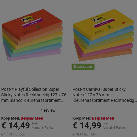
Duurzaam
Post-it Playful Collection Super
Post-it Carnival Super Sticky
Sticky Notes Rechthoekig 127 x 76
Notes 127 x 76 mm
mm Blanco Kleurenassortiment
Kleurenassortiment Rechthoekig
90 6 Stuks à 90 Vellen
Blanco 6 blokken à 90 Vellen
Koop Meer,
Bespaar Meer
Koop Meer,
Bespaar Meer
€ 14,49
€ 14,99
Pak
Pak
Vanaf 6 Pakken
Vanaf 6 Pakken
€ 17,53 Incl. btw
€ 18,14 Incl. btw