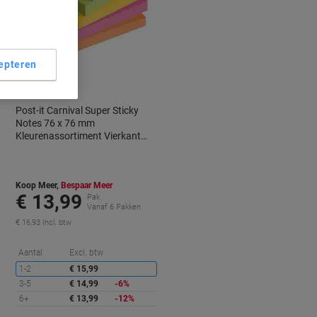
Duurzaam
epteren
Post-it Carnival Super Sticky
Notes 76 x 76 mm
Kleurenassortiment Vierkant
Blanco 6 blokken à 90 Vellen
Koop Meer,
Bespaar Meer
€ 13,99
Pak
Vanaf 6 Pakken
€ 16,93 Incl. btw
orting
Korting
Aantal
Excl. btw
1-2
€ 15,99
3-5
€ 14,99
-6%
6+
€ 13,99
-12%