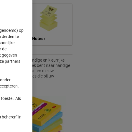
" genoemd) op
 derden te
Z-Notes ›
oonlijke
m de
ft gegeven
reed scala aan handige en kleurrijke
ze partners
ren. Of u nu op zoek bent naar handige
hier ontdekt u producten die uw
rfecte sticky notes die bij uw
 onder
accepteren.
toestel. Als
 beheren" in