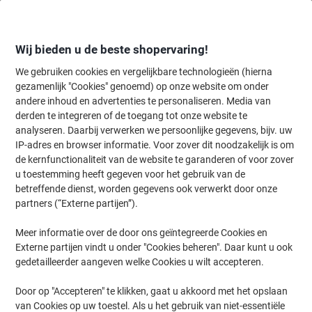
Meteen
Meteen
naar
naar
inhoud
navigatie
Wij bieden u de beste shopervaring!
We gebruiken cookies en vergelijkbare technologieën (hierna
gezamenlijk "Cookies" genoemd) op onze website om onder
Home
andere inhoud en advertenties te personaliseren. Media van
Kantoorapparaten & Technologie
Kantoormachines & toebehoren
derden te integreren of de toegang tot onze website te
Brother MFC-L2860DW Mono All-in-one-printer A4
analyseren. Daarbij verwerken we persoonlijke gegevens, bijv. uw
Zwart
IP-adres en browser informatie. Voor zover dit noodzakelijk is om
de kernfunctionaliteit van de website te garanderen of voor zover
u toestemming heeft gegeven voor het gebruik van de
Merk:
Brother
Productnr.:
1267204
betreffende dienst, worden gegevens ook verwerkt door onze
partners (“Externe partijen”).
Meer informatie over de door ons geïntegreerde Cookies en
Externe partijen vindt u onder "Cookies beheren". Daar kunt u ook
gedetailleerder aangeven welke Cookies u wilt accepteren.
Door op "Accepteren" te klikken, gaat u akkoord met het opslaan
van Cookies op uw toestel. Als u het gebruik van niet-essentiële