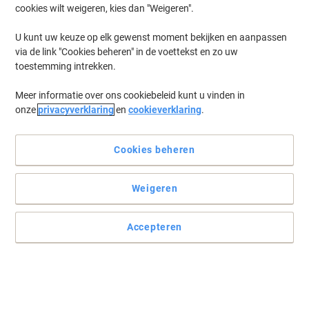
cookies wilt weigeren, kies dan "Weigeren".
U kunt uw keuze op elk gewenst moment bekijken en aanpassen
via de link "Cookies beheren" in de voettekst en zo uw
toestemming intrekken.
Meer informatie over ons cookiebeleid kunt u vinden in
onze
privacyverklaring
en
cookieverklaring
.
Cookies beheren
Weigeren
Ervaar optimale prestaties met Brother-printers
Met een naadloze installatie en connectiviteit biedt de Brother
Accepteren
MFC-L2860DW een uitstekende printsnelheid van maximaal 34
pagina's per minuut.
Lees volledige beschrijving
Slechts
€ 284,99
Stuk