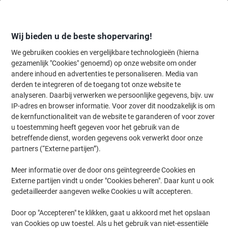
Meteen
Meteen
naar
naar
inhoud
navigatie
Wij bieden u de beste shopervaring!
We gebruiken cookies en vergelijkbare technologieën (hierna
gezamenlijk "Cookies" genoemd) op onze website om onder
Home
andere inhoud en advertenties te personaliseren. Media van
Kantoorapparaten & Technologie
Computers & toebehoren
Lapt
derden te integreren of de toegang tot onze website te
ACT Laptopstandaard AC8120 Zilver 15,6 inch
analyseren. Daarbij verwerken we persoonlijke gegevens, bijv. uw
IP-adres en browser informatie. Voor zover dit noodzakelijk is om
de kernfunctionaliteit van de website te garanderen of voor zover
Merk:
ACT
Productnr.:
1203277
u toestemming heeft gegeven voor het gebruik van de
betreffende dienst, worden gegevens ook verwerkt door onze
partners (“Externe partijen”).
Meer informatie over de door ons geïntegreerde Cookies en
Externe partijen vindt u onder "Cookies beheren". Daar kunt u ook
gedetailleerder aangeven welke Cookies u wilt accepteren.
Door op "Accepteren" te klikken, gaat u akkoord met het opslaan
van Cookies op uw toestel. Als u het gebruik van niet-essentiële