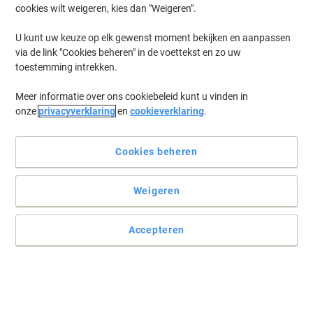
cookies wilt weigeren, kies dan "Weigeren".
U kunt uw keuze op elk gewenst moment bekijken en aanpassen
via de link "Cookies beheren" in de voettekst en zo uw
toestemming intrekken.
Meer informatie over ons cookiebeleid kunt u vinden in
onze
privacyverklaring
en
cookieverklaring
.
Cookies beheren
Weigeren
Accepteren
Lees volledige beschrijving
Slechts
€ 20,59
Stuk
€ 24,91 Incl. btw
Momenteel op voorraad
Levertijd 2-3 werkdagen