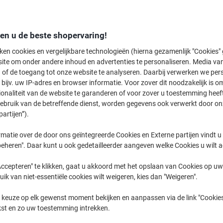
den u de beste shopervaring!
Blijvend lage prijzen
ken cookies en vergelijkbare technologieën (hierna gezamenlijk "Cookies
150+ producten!
ite om onder andere inhoud en advertenties te personaliseren. Media van
Scherpe prijzen op koffie,
 of de toegang tot onze website te analyseren. Daarbij verwerken we pers
hygiëne en schoonmaak
bijv. uw IP-adres en browser informatie. Voor zover dit noodzakelijk is o
ionaliteit van de website te garanderen of voor zover u toestemming hee
gebruik van de betreffende dienst, worden gegevens ook verwerkt door on
partijen”).
(Blijvend) lage prijzen vanaf
matie over de door ons geïntegreerde Cookies en Externe partijen vindt u
€ 1,79
eheren". Daar kunt u ook gedetailleerder aangeven welke Cookies u wilt 
/ Pak
ccepteren" te klikken, gaat u akkoord met het opslaan van Cookies op uw 
uik van niet-essentiële cookies wilt weigeren, kies dan "Weigeren".
ing
vanaf € 99 (excl. btw)
Levering op de
volgende werkdag
*
Gr
 keuze op elk gewenst moment bekijken en aanpassen via de link "Cookies
DEALS, KORTINGEN & TRENDS
kst en zo uw toestemming intrekken.