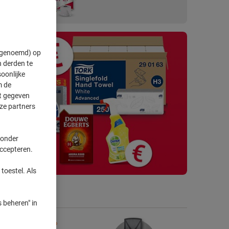
 op
" genoemd) op
 derden te
oonlijke
m de
ft gegeven
ze partners
 onder
accepteren.
toestel. Als
atis retourneren
*
 beheren" in