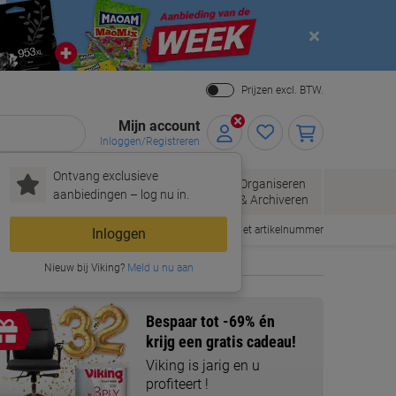
Close
Prijzen excl. BTW.
Mijn account
Inloggen/Registreren
Ontvang exclusieve
pier, Enveloppen
Organiseren
Kantoorartikelen
aanbiedingen – log nu in.
Verpakken
& Archiveren
Snel bestellen met artikelnummer
Inloggen
Nieuw bij Viking?
Meld u nu aan
Bespaar tot -69%
én
krijg een gratis cadeau!
Viking is jarig en u
profiteert !