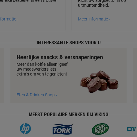
r elke bezoeker in een trouwe
Richt uw zorgsector in op
uitmuntendheid.
formatie ›
Meer informatie ›
INTERESSANTE SHOPS VOOR U
Heerlijke snacks & versnaperingen
Meer dan koffie alleen: geef
uw medewerkers iets
extra’s om van te genieten!
Eten & Drinken Shop ›
MEEST POPULAIRE MERKEN BIJ VIKING