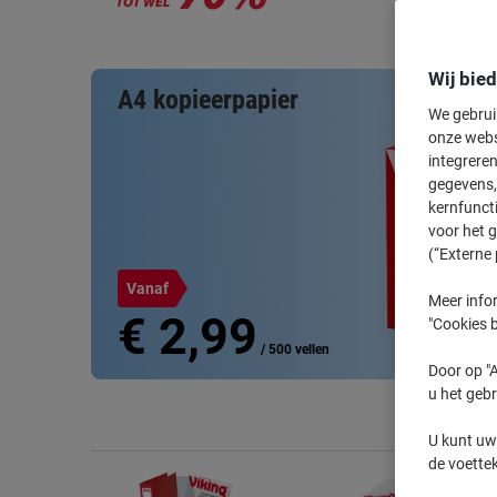
Wij bie
A4 kopieerpapier
We gebrui
onze webs
integreren
gegevens, 
kernfunct
voor het 
(“Externe 
Vanaf
Meer infor
€ 2,99
"Cookies b
/ 500 vellen
Door op "A
u het gebr
Gratis lever
U kunt uw
de voette