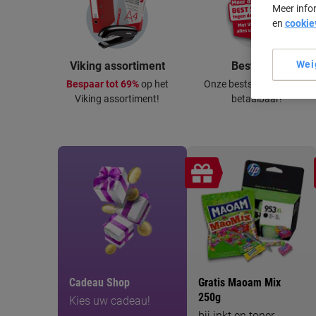
Meer info
en
cookie
Wei
Viking assortiment
Best Price
Bespaar tot 69%
op het
Onze bestsellers blijvend
Viking assortiment!
betaalbaar!
Cadeau Shop
Gratis Maoam Mix
250g
Kies uw cadeau!
bij inkt en toner