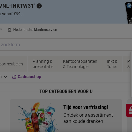
VNL-INKTW31
s vanaf €99,-.
n*
Nederlandse klantenservice
Planning &
Kantoorapparaten
Inkt &
Pa
oormeubelen
presentatie
& Technologie
Toner
& 
n
Cadeaushop
TOP CATEGORIEËN VOOR U
Tijd voor verfrissing!
Ontdek ons assortiment
aan koude dranken