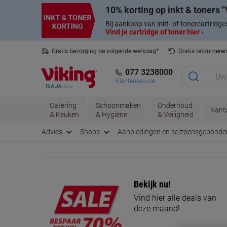
Meteen
Meteen
10% korting op inkt & toners
naar
naar
inhoud
navigatie
Bij aankoop van inkt- of tonercartridge
Vind je cartridge of toner hier ›
Gratis bezorging de volgende werkdag*
Gratis retournere
077 3238000
Klantenservice
Catering
Schoonmaken
Onderhoud
Kant
& Keuken
& Hygiëne
& Veiligheid
Advies
Shops
Aanbiedingen en seizoensgebonde
Bekijk nu!
Vind hier alle deals van
deze maand!